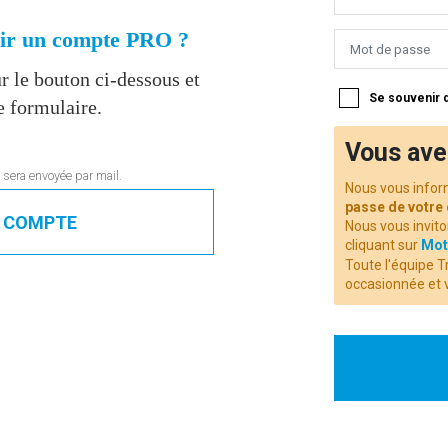
rir un compte PRO ?
r le bouton ci-dessous et
Se souvenir 
e formulaire.
Vous ave
sera envoyée par mail.
Nous vous infor
passe de votre
E COMPTE
Nous vous invito
cliquant sur
Mot
Toute l'équipe T
occasionnée et v