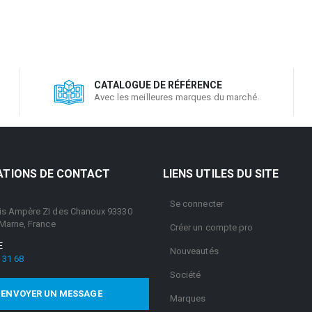
CATALOGUE DE RÉFÉRENCE
Avec les meilleures marques du marché.
ATIONS DE CONTACT
LIENS UTILES DU SITE
Se connecter
is Ampère ZI des Chanoux 93330
 Marne, France
Créer un compte pro
E
Nouveautés
 31 68
Société
ENVOYER UN MESSAGE
Marques