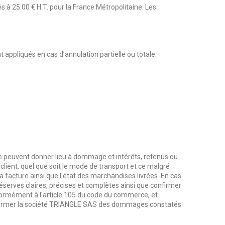
 à 25.00 € H.T. pour la France Métropolitaine. Les
appliqués en cas d’annulation partielle ou totale.
s ne peuvent donner lieu à dommage et intérêts, retenus ou
ient, quel que soit le mode de transport et ce malgré
ou la facture ainsi que l'état des marchandises livrées. En cas
serves claires, précises et complètes ainsi que confirmer
formément à l'article 105 du code du commerce, et
informer la société TRIANGLE SAS des dommages constatés.