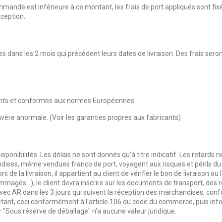
nde est inférieure à ce montant, les frais de port appliqués sont fixés
xception.
ns les 2 mois qui précèdent leurs dates de livraison. Des frais seront 
cants et conformes aux normes Européennes.
s'avère anormale. (Voir les garanties propres aux fabricants)
sponibilités. Les délais ne sont donnés qu'à titre indicatif. Les retard
es, même vendues franco de port, voyagent aux risques et périls du cl
ors de la livraison, il appartient au client de vérifier le bon de livraison 
és…), le client devra inscrire sur les documents de transport, des ré
ec AR dans les 3 jours qui suivent la réception des marchandises, con
mpétant, ceci conformément à l'article 106 du code du commerce, puis 
 "Sous réserve de déballage" n'a aucune valeur juridique.