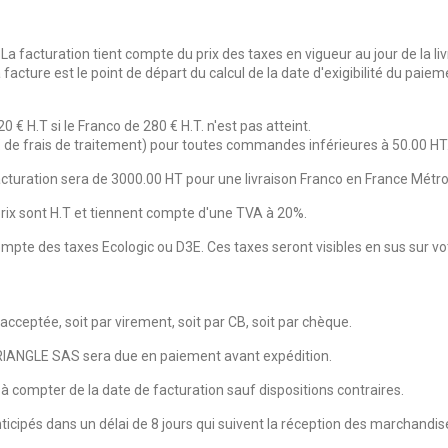
. La facturation tient compte du prix des taxes en vigueur au jour de la
a facture est le point de départ du calcul de la date d'exigibilité du pa
0 € H.T si le Franco de 280 € H.T. n'est pas atteint.
5€ de frais de traitement) pour toutes commandes inférieures à 50.00 HT
facturation sera de 3000.00 HT pour une livraison Franco en France Métro
prix sont H.T et tiennent compte d'une TVA à 20%.
ompte des taxes Ecologic ou D3E. Ces taxes seront visibles en sus sur vo
cceptée, soit par virement, soit par CB, soit par chèque.
IANGLE SAS sera due en paiement avant expédition.
 à compter de la date de facturation sauf dispositions contraires.
cipés dans un délai de 8 jours qui suivent la réception des marchandis