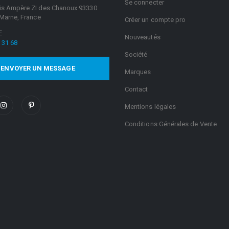
Se connecter
is Ampère ZI des Chanoux 93330
 Marne, France
Créer un compte pro
E
Nouveautés
 31 68
Société
ENVOYER UN MESSAGE
Marques
Contact
Mentions légales
Conditions Générales de Vente