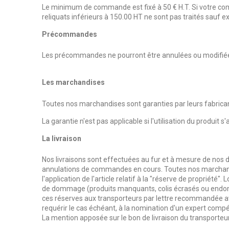
Le minimum de commande est fixé à 50 € H.T. Si votre comma
reliquats inférieurs à 150.00 HT ne sont pas traités sauf e
Précommandes
Les précommandes ne pourront être annulées ou modifiées da
Les marchandises
Toutes nos marchandises sont garanties par leurs fabri
La garantie n'est pas applicable si l'utilisation du produit 
La livraison
Nos livraisons sont effectuées au fur et à mesure de nos di
annulations de commandes en cours. Toutes nos marchandis
l'application de l'article relatif à la "réserve de propriété".
L
de dommage (produits manquants, colis écrasés ou endommag
ces réserves aux transporteurs par lettre recommandée av
requérir le cas échéant, à la nomination d'un expert co
La mention apposée sur le bon de livraison du transporteur