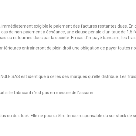
 immédiatement exigible le paiement des factures restantes dues. En 
 cas de non-paiement à échéance, une clause pénale d'un taux de 1.5 fois
ais ou ristournes dues par la société. En cas d'impayé bancaire, les frai
antérieures entraîneront de plein droit une obligation de payer toute
GLE SAS est identique à celles des marques qu’elle distribue. Les frais
t si le fabricant n’est pas en mesure de l’assurer.
 ou de stock. Elle ne pourra être tenue responsable du sur stock de ses